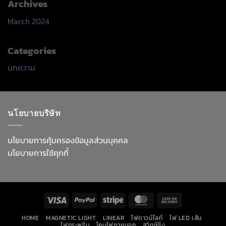
Archives
March 2024
Categories
บทความ
นโยบายบริษัท
นโยบายการคุ้มครองข้อมูลส่วนบุคคล
นโยบายการใช้คุกกี้
Visa
PayPal
Stripe
MasterCard
Cash
On
HOME
MAGNETIC LIGHT
LINEAR
ไฟดาวน์ไลท์
ไฟ LED เส้น
Delivery
ไฟกระพริบ
โคมไฟภายนอก
สวิทช์ชิ่ง