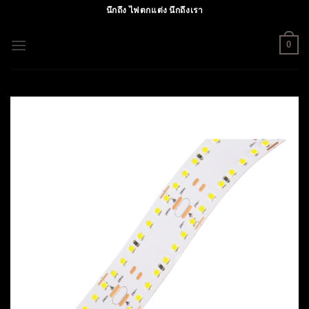
Skip
นึกถึง ไฟตกแต่ง นึกถึงเรา
to
content
0