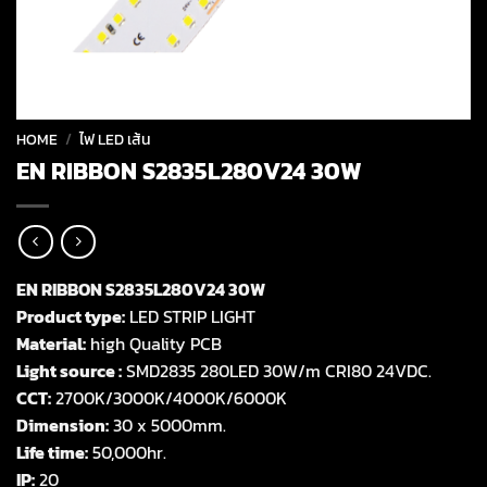
HOME
/
ไฟ LED เส้น
EN RIBBON S2835L280V24 30W
EN RIBBON S2835L280V24 30W
Product type:
LED STRIP LIGHT
Material:
high Quality PCB
Light source :
SMD2835 280LED 30W/m CRI80 24VDC.
CCT:
2700K/3000K/4000K/6000K
Dimension:
30 x 5000mm.
Life time:
50,000hr.
IP:
20