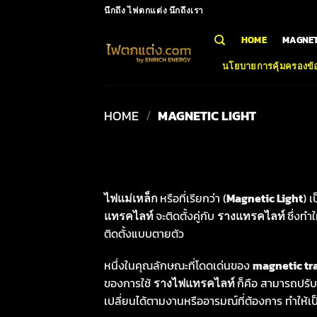
Skip
นึกถึง ไฟตกแต่ง นึกถึงเรา
to
HOME
MAGNET
content
นโยบายการคุ้มครองข้อ
HOME
/
MAGNETIC LIGHT
ไฟแม่เหล็ก
หรือที่เรียกว่า (
Magnetic Light
) 
แทรคไลท์
จะติดตั้งคู่กับ
รางแทรคไลท์
ซึ่งทำ
ติดตั้งแบบตายตัว
หนึ่งในคุณลักษณะที่โดดเด่นของ
magnetic tra
ของการใช้
รางไฟแทรคไลท์
ก็คือ สามารถปรั
เปลี่ยนได้ตามงานหรืออารมณ์ที่ต้องการ ทำให