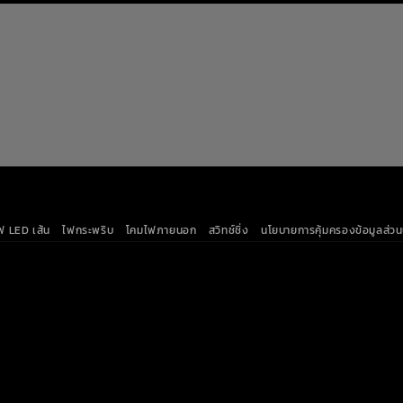
ฟ LED เส้น
ไฟกระพริบ
โคมไฟภายนอก
สวิทช์ชิ่ง
นโยบายการคุ้มครองข้อมูลส่ว