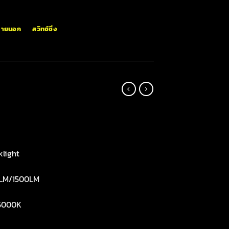
ภายนอก
สวิทช์ชิ่ง
light
LM/1500LM
5000K