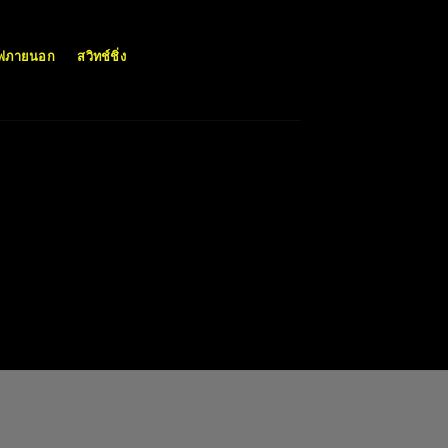
ฟภายนอก
สวิทช์ชิ่ง