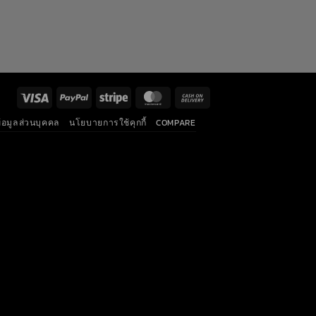
Visa
PayPal
Stripe
MasterCard
Cash
On
อมูลส่วนบุคคล
นโยบายการใช้คุกกี้
COMPARE
Delivery