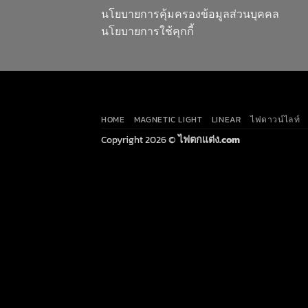
นโยบายการคุ้มครองข้อมูลส่วนบุคคล
นโยบายการใช้คุกกี้
HOME
MAGNETIC LIGHT
LINEAR
ไฟดาวน์ไลท์
Copyright 2026 ©
ไฟตกแต่ง.com