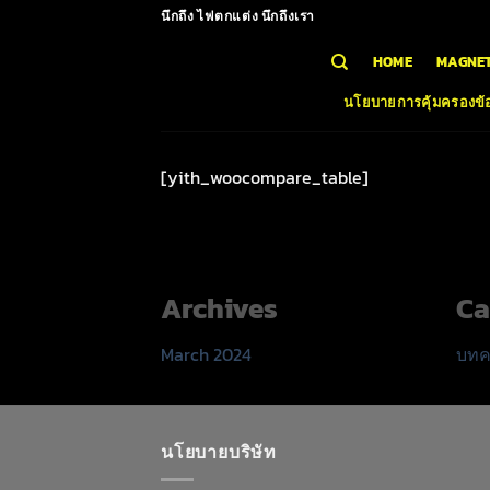
Skip
นึกถึง ไฟตกแต่ง นึกถึงเรา
to
HOME
MAGNET
content
นโยบายการคุ้มครองข้อ
[yith_woocompare_table]
Archives
Ca
March 2024
บทค
นโยบายบริษัท