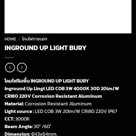
HOME
/
โคมไฟภายนอก
INGROUND UP LIGHT BURY
โคมไฟฝังพื้น INGROUND UP LIGHT BURY
Inground Up Lingt LED COB 3W 4000K 30D 20lm/W
CRI80 220V Corrosion Resistant Aluminum
Material:
Corrosion Resistant Aluminum
Light source :
LED COB 3W 20lm/W CRI80 220V IP67
CCT:
3000K
Beam Angle:
30° /60°
Dimension:
Ø43x64mm.