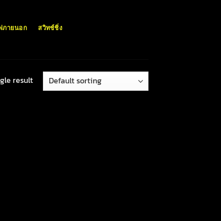
ฟภายนอก
สวิทช์ชิ่ง
gle result