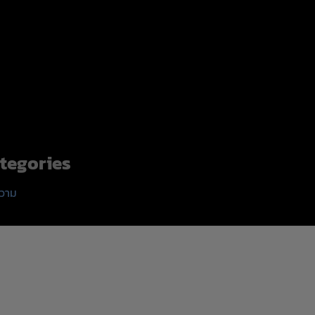
tegories
วาม