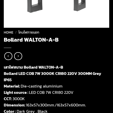
HOME
/
โคมไฟภายนอก
Bollard WALTON-A-B
เสาไฟสนาม Bollard WALTON-A-B
Bollard LED COB 7W 3000K CRI80 220V 300MM Grey
IP65
Material:
Die-casting aluminium
Light source :
LED COB 7W CRI80 220V
CCT:
3000K
Dimension:
163x57x300mm./163x57x600mm.
Color :
Dark Grey , Black