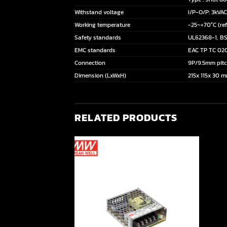
Withstand voltage
I/P-O/P: 3kVAC
Working temperature
-25~+70°C (ref
Safety standards
UL62368-1, BS
EMC standards
EAC TP TC 020
Connection
9P/9.5mm pitc
Dimension (LxWxH)
215x 115x 30 m
RELATED PRODUCTS