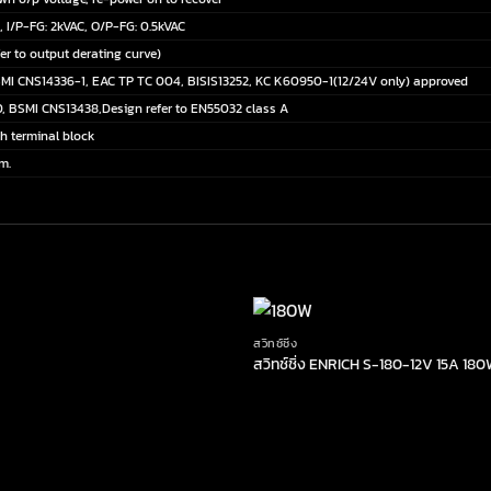
, I/P-FG: 2kVAC, O/P-FG: 0.5kVAC
er to output derating curve)
MI CNS14336-1, EAC TP TC 004, BISIS13252, KC K60950-1(12/24V only) approved
, BSMI CNS13438,Design refer to EN55032 class A
h terminal block
m.
สวิทช์ชิ่ง
สวิทช์ชิ่ง ENRICH S-180-12V 15A 18