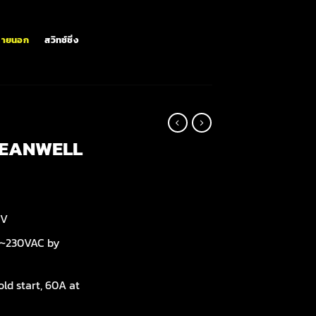
ภายนอก
สวิทช์ชิ่ง
 MEANWELL
4V
5~230VAC by
ld start, 60A at