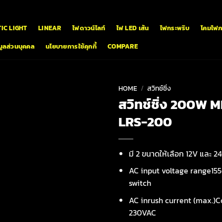
IC LIGHT
LINEAR
ไฟดาวน์ไลท์
ไฟ LED เส้น
ไฟกระพริบ
โคมไฟ
ูลส่วนบุคคล
นโยบายการใช้คุกกี้
COMPARE
HOME
/
สวิทช์ชิ่ง
สวิทช์ชิ่ง 200W
LRS-200
มี 2 ขนาดให้เลือก 12V และ 2
AC input voltage range15
switch
AC inrush current (max.)Co
230VAC