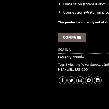
Dimension (LxWxH) 215x 1
Connection9P/9.5mm pitc
This product is currently out of st
COMPARE
SKU:
N/A
Category:
สวิทช์ชิ่ง
Tags:
Switching Power Supply
,
สวิทช์
MEANWELL LRS-200