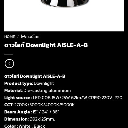
HOME
/
ไฟดาวน์ไลท์
ดาวไลท์ Downlight AISLE-A-B
ดาวไลท์ Downlight AISLE-A-B
Product type:
Downlight
Material:
Die-casting aluminium
Light source :
LED COB 15W/25W 62lm/W CRI90 220V IP20
CCT:
2700K/3000K/4000K/5000K
Beam Angle :
15° / 24° / 36°
Dimension:
Ø92x125mm.
Color :
White , Black