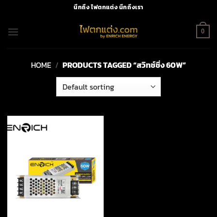
Skip
นึกถึง ไฟตกแต่ง นึกถึงเรา
to
content
0
HOME
/
PRODUCTS TAGGED “สวิทช์ชิ่ง 60W”